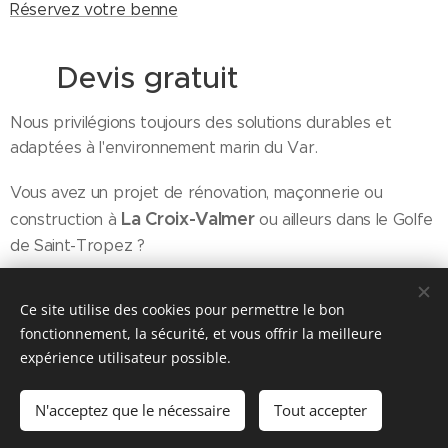
Réservez votre benne
💬 Devis gratuit
Nous privilégions toujours des solutions durables et
adaptées à l'environnement marin du Var.
Vous avez un projet de rénovation, maçonnerie ou
La Croix-Valmer
construction à
ou ailleurs dans le Golfe
de Saint-Tropez ?
Contactez-nous
dès maintenant pour votre projet.
Ce site utilise des cookies pour permettre le bon
fonctionnement, la sécurité, et vous offrir la meilleure
expérience utilisateur possible.
LOPES & FILS, 83240 CAVALAIRE, 06 11 99 77 64
N'acceptez que le nécessaire
Tout accepter
Optimisé par
Webnode
Cookies